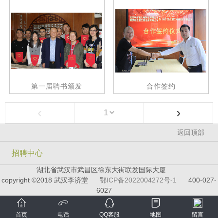
第一届聘书颁发
合作签约
‹
›
返回顶部
招聘中心
湖北省武汉市武昌区徐东大街联发国际大厦
copyright ©2018 武汉李济堂
鄂ICP备2022004272号-1
400-027-
6027
首页
电话
QQ客服
地图
留言