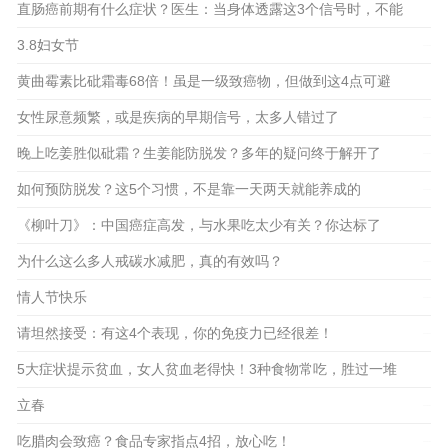
做
直肠癌前期有什么症状？医生：当身体透露这3个信号时，不能
2023-03-18
大意
3.8妇女节
2023-03-16
2023-03-08
黄曲霉素比砒霜毒68倍！虽是一级致癌物，但做到这4点可避
2023-03-11
开它
女性尿意频繁，或是疾病的早期信号，太多人错过了
2023-03-02
晚上吃姜胜似砒霜？生姜能防脱发？多年的疑问终于解开了
2023-03-06
2023-02-25
如何预防脱发？这5个习惯，不是靠一天两天就能养成的
2023-02-22
《柳叶刀》：中国癌症高发，与水果吃太少有关？你达标了
吗？
为什么这么多人戒碳水减肥，真的有效吗？
2023-02-16
情人节快乐
2023-02-18
2023-02-14
请坦然接受：有这4个表现，你的免疫力已经很差！
2023-02-11
5大症状提示贫血，女人贫血老得快！3种食物常吃，胜过一堆
补药！
立春
2023-02-04
吃腊肉会致癌？食品专家指点4招，放心吃！
2023-02-09
2023-01-31