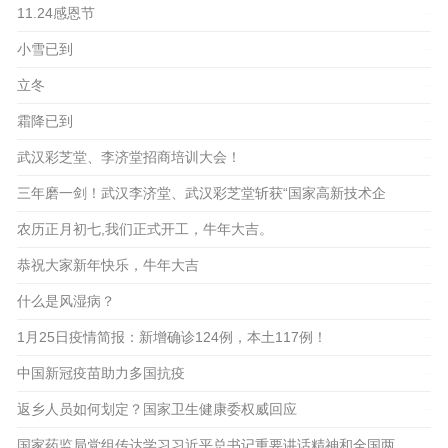
11.24感恩节
2022-11-24
小雪已到
2022-11-22
立冬
2022-11-07
霜降已到
2022-10-24
武汉彩芝堂、李济堂招商培训大会！
2021-02-26
三年磨一剑！武汉李济堂、武汉彩芝堂斩获“国家高新技术企
业”证书
农历正月初七,我们正式开工，牛年大吉。
2021-02-18
恭祝大家新年快乐，牛年大吉
2021-02-23
2021-02-11
什么是风湿病？
2021-01-27
1月25日疫情简报：新增确诊124例，本土117例！
2021-01-25
中国新冠疫苗助力多国抗疫
2021-01-23
返乡人员如何划定？国家卫生健康委权威回应
2021-01-22
国家药监局党组传达学习习近平总书记重要讲话精神和全国两