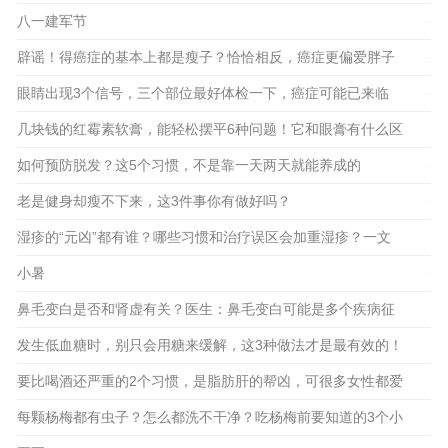
八一建军节
2023-08-05
2023-08-01
辟谣！得癌症的基本上都是瘦子？恰恰相反，癌症更偏爱胖子
2023-07-29
眼睛出现3个信号，三个部位最好体检一下，癌症可能已来临
2023-07-28
几块钱的红霉素软膏，能轻松摆平6种问题！它和眼膏有什么区
别？
如何预防脱发？这5个习惯，不是靠一天两天就能养成的
2023-07-19
老是健身却瘦不下来，这3件事你有做好吗？
2023-07-21
2023-07-15
湿疹的“元凶”都有谁？哪些习惯和治疗误区会加重湿疹？一文
解惑
小暑
2023-07-07
鼻毛变白是否和肾虚有关？医生：鼻毛变白可能是多个疾病征
2023-07-12
兆
发生低血糖时，别只会用糖来缓解，这3种做法才是最有效的！
要比喝酒还严重的2个习惯，是脂肪肝的帮凶，可很多女性都爱
2023-07-05
2023-07-01
做
每颗杨梅都有虫子？怎么都洗不干净？吃杨梅前要知道的3个小