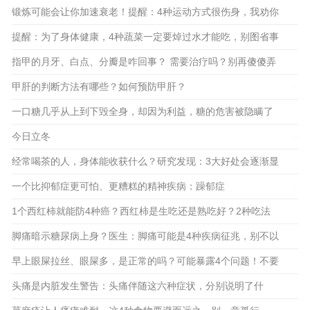
锻炼可能会让你加速衰老！提醒：4种运动方式很伤身，我劝你
2023-12-02
放弃
提醒：为了身体健康，4种蔬菜一定要焯过水才能吃，别图省事
指甲的月牙、白点、分瓣是咋回事？ 需要治疗吗？别再傻傻弄
2023-11-25
2023-11-23
不清
甲肝的判断方法有哪些？如何预防甲肝？
2023-11-15
一口糖几乎从上到下毁全身，却因为利益，糖的危害被隐瞒了
2023-11-18
50年
今日立冬
2023-11-08
经常喝茶的人，身体能收获什么？研究发现：3大好处会逐渐显
2023-11-11
现
一个比抑郁症更可怕、更糟糕的精神疾病：躁郁症
2023-11-03
1个西红柿就能防4种癌？西红柿是生吃还是熟吃好？2种吃法
2023-11-06
或有害
脚痛暗示糖尿病上身？医生：脚痛可能是4种疾病征兆，别不以
为然
早上眼屎拉丝、眼屎多，是正常的吗？可能暴露4个问题！不要
2023-10-28
小觑
头痛是内脏发生警告：头痛伴随这六种症状，分别说明了什
2023-10-27
2023-10-20