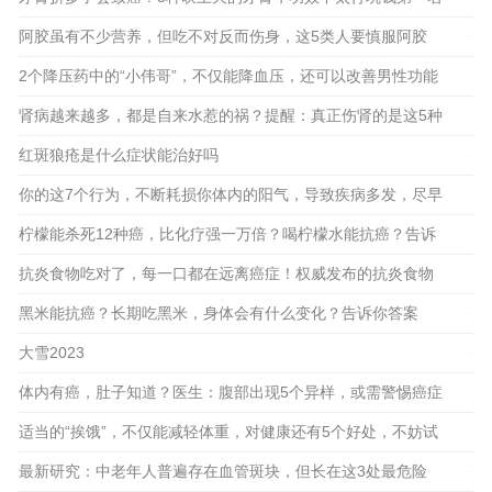
阿胶虽有不少营养，但吃不对反而伤身，这5类人要慎服阿胶
2024-02-21
2024-01-26
2个降压药中的“小伟哥”，不仅能降血压，还可以改善男性功能
肾病越来越多，都是自来水惹的祸？提醒：真正伤肾的是这5种
2024-01-12
行为
红斑狼疮是什么症状能治好吗
2023-12-25
你的这7个行为，不断耗损你体内的阳气，导致疾病多发，尽早
2024-01-03
改掉
柠檬能杀死12种癌，比化疗强一万倍？喝柠檬水能抗癌？告诉
你真相
抗炎食物吃对了，每一口都在远离癌症！权威发布的抗炎食物
2023-12-20
清单，防癌防慢病，快看！
黑米能抗癌？长期吃黑米，身体会有什么变化？告诉你答案
2023-12-16
2023-12-09
大雪2023
2023-12-13
2023-12-07
体内有癌，肚子知道？医生：腹部出现5个异样，或需警惕癌症
来袭
适当的“挨饿”，不仅能减轻体重，对健康还有5个好处，不妨试
试
最新研究：中老年人普遍存在血管斑块，但长在这3处最危险
2023-12-06
2023-11-29