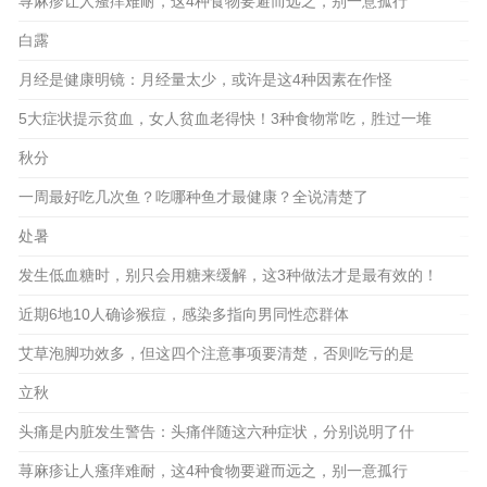
么？
荨麻疹让人瘙痒难耐，这4种食物要避而远之，别一意孤行
2023-10-11
白露
2023-10-14
2023-10-08
月经是健康明镜：月经量太少，或许是这4种因素在作怪
2023-09-26
5大症状提示贫血，女人贫血老得快！3种食物常吃，胜过一堆
补药！
秋分
2023-09-23
一周最好吃几次鱼？吃哪种鱼才最健康？全说清楚了
2023-09-24
2023-09-18
处暑
2023-08-23
发生低血糖时，别只会用糖来缓解，这3种做法才是最有效的！
近期6地10人确诊猴痘，感染多指向男同性恋群体
2023-08-18
2023-08-16
艾草泡脚功效多，但这四个注意事项要清楚，否则吃亏的是
你！
立秋
2023-08-08
头痛是内脏发生警告：头痛伴随这六种症状，分别说明了什
2023-08-10
么？
荨麻疹让人瘙痒难耐，这4种食物要避而远之，别一意孤行
2023-08-04