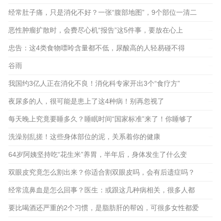
经常肚子痛，只是消化不好？一张“腹部地图”，9个部位一清二
楚
恶性肿瘤扩散时，会费尽心机“报告”这5件事，要放在心上
2023-04-27
忠告：这4类食物嘌呤含量都不低，尿酸高的人轻易碰不得
2023-05-09
2023-04-25
谷雨
2023-04-20
我国约3亿人正在消化不良！消化科专家开出3个“食疗方”
2023-04-18
夜尿多的人，很可能是患上了这4种病！别再忽视了
2023-04-15
每天晚上究竟要睡多久？睡眠时间“国家标准”来了！你睡够了
吗
洗澡别乱搓！这些身体部位的泥，关系着你的健康
2023-04-01
64岁阿姨坚持吃“花生米”养胃，半年后，身体发生了什么变
2023-04-04
化？
双眼皮究竟怎么割出来？你适合割双眼皮吗，会有后遗症吗？
2023-03-22
经常流鼻血是怎么回事？医生：或跟这几种病相关，很多人都
2023-03-25
忽略了
要比喝酒还严重的2个习惯，是脂肪肝的帮凶，可很多女性都爱