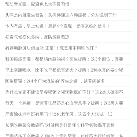
预防青光眼，应避免七大不良习惯
2024-05-09
2024-04-25
头痛是内脏发生警告：头痛伴随这六种症状，分别说明了什
么？
体内有癌，早上知道！晨起4个表现，是癌来临的信号！
2024-04-13
初春气候变化多端，谨防感冒着凉
2024-04-20
2024-04-09
有颈动脉斑块但血脂“正常”！究竟用不用吃他汀？
2024-03-27
我国癌症高发，都是鸡肉惹的祸？医生提醒：这3个部位，真要
少吃
早上空腹喝水，比不吃早餐危害还大？提醒：2种水真的要少喝
医生辟谣：这4个广为流传的“养生之道”，越养病越多！
2024-03-23
2024-03-20
2024-03-16
为什么专家不建议早餐喝粥？喝粥到底好不好？这2类人确实不
适宜喝
每天一个鸡蛋，是营养佳品还是心血管杀手？提醒：这3类人要
少吃
牙膏涂抹老年斑有用吗？淡化老年斑，这四个方法试一试
2024-03-12
2024-03-05
长期吃酸菜会致癌吗?对健康是好是坏？科学实验揭开真相
2024-03-08
2024-02-28
牙膏挤多了会致癌？3种吹上天的牙膏，功效不太行坑钱第一名