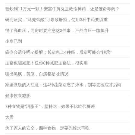
被炒到11万元一颗！安宫牛黄丸是救命神药，还是催命毒药？
研究证实，“马兜铃酸”可导致肝癌，使用3种中药要慎重
2023-01-12
2023-01-11
得了高血压，同房时要注意这3件事，不然血压一路飙升
2023-01-07
小寒已到
2023-01-05
癌症会遗传吗？提醒：长辈患上4种癌，后辈可能会“继承”
2023-01-04
走路也能减肥！送你6种减肥走路法，很实用
2022-12-27
咳出黑痰，黄痰，白痰都是啥情况
2022-12-23
家里做饭的人注意：这4种蔬菜别忘了焯水，别等去医院才后悔
健康饮食减肥
2022-12-13
2022-12-09
7种食物是“消脂王”，坚持吃，效果不比吃代餐差
2022-12-08
大雪
2022-12-07
为了家人的安全，四种食物一定要先焯水再吃
2022-12-01