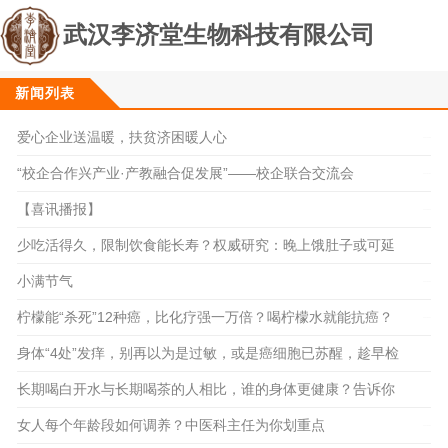
武汉李济堂生物科技有限公司
新闻列表
爱心企业送温暖，扶贫济困暖人心
2021-12-28
“校企合作兴产业·产教融合促发展”——校企联合交流会
2021-04-09
【喜讯播报】
2025-08-16
少吃活得久，限制饮食能长寿？权威研究：晚上饿肚子或可延
寿
小满节气
2024-05-20
柠檬能“杀死”12种癌，比化疗强一万倍？喝柠檬水就能抗癌？
2024-05-27
2024-05-17
身体“4处”发痒，别再以为是过敏，或是癌细胞已苏醒，趁早检
查
长期喝白开水与长期喝茶的人相比，谁的身体更健康？告诉你
大实话
女人每个年龄段如何调养？中医科主任为你划重点
2024-05-13
2024-05-06