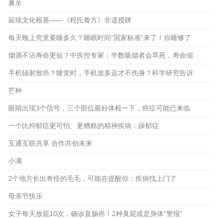
知识
夏至
2023-06-28
2023-06-21
延续文化根基——《程氏膏方》非遗授牌
2023-06-24
2023-06-16
每天晚上究竟要睡多久？睡眠时间“国家标准”来了！你睡够了
吗
烟酒不沾寿命更短？中疾控专家：半数吸烟者会早死，寿命缩
短10年
手机辐射致癌？睡觉时，手机放多远才不伤身？科学研究告诉
2023-06-15
你答案
芒种
2023-06-10
2023-06-06
眼睛出现3个信号，三个部位最好体检一下，癌症可能已来临
2023-06-08
2023-06-02
一个比抑郁症更可怕、更糟糕的精神疾病：躁郁症
2023-05-27
互通互联共享 合作共创未来
2023-05-25
小满
2023-05-21
2个地方长出奇怪的毛毛，可能在提醒你：疾病找上门了
2023-05-18
母亲节快乐
2023-05-14
女子每天放屁10次，确诊直肠癌！2种臭屁或是身体“警报”
2023-05-12