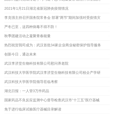
会精神
2021年1月21日湖北省新冠肺炎疫情情况
2021-01-22
李克强主持召开国务院常务会 部署"两节"期间加强对受疫情灾
2021-03-12
情影响困难群众和低保等群体的生活保障等
严冬已至，这四种病毒不得不防！
2021-01-10
秋季团建活动之凝聚青春能量
2021-01-18
2020-11-25
热烈祝贺我司成为：武汉首批34家企业商业秘密保护指导服务
联系点
创新今日，通达未来
2020-09-22
武汉李济堂生物科技有限公司慰问养老院
2020-10-15
2018-07-18
武汉科技大学医学院武汉李济堂生物科技有限公司校企产学研
基地成功签约并授牌
武汉科技大学医学院领导莅临考察
2019-10-13
湖北日报：一人管3万件药品
2019-10-28
2018-10-31
国家药品不良反应监测中心督导检查武汉市“十三五”医疗器械
不良事件重点监测工作
免于进行临床试验医疗器械目录解读
2018-10-24