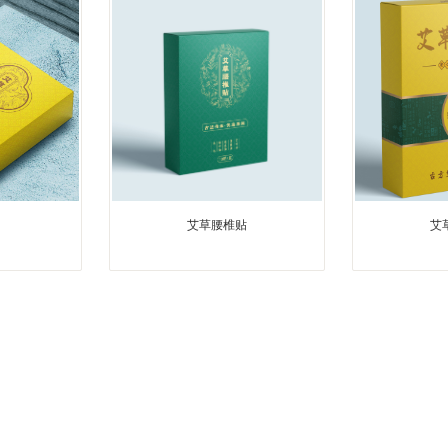
艾草腰椎贴
艾
1
2
3
4
5
6