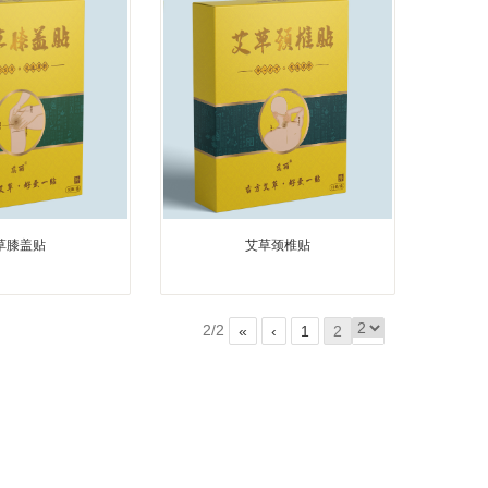
草膝盖贴
艾草颈椎贴
2/2
«
‹
1
2